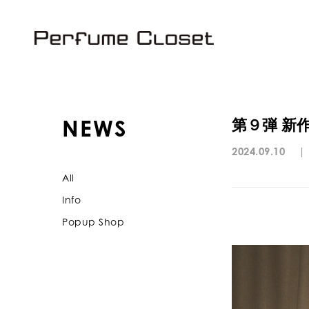
NEWS
第９弾 新
2024.09.10
|
All
Info
Popup Shop