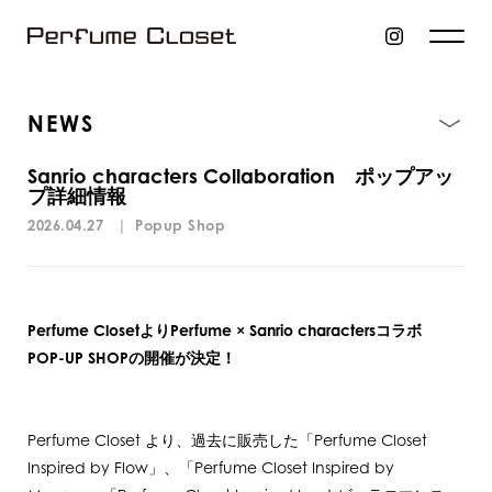
NEWS
Sanrio characters Collaboration ポップアッ
プ詳細情報
2026.04.27
|
Popup Shop
Perfume ClosetよりPerfume × Sanrio charactersコラボ
POP-UP SHOPの開催が決定！
Perfume Closet より、過去に販売した「Perfume Closet
Inspired by Flow」、「Perfume Closet Inspired by