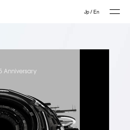
Jp
/
En