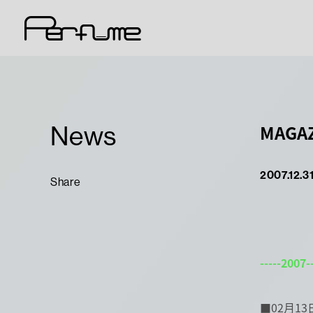
News
MAGAZ
2007.12.3
Share
-----2007--
■02月1