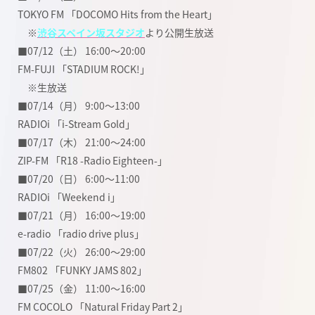
TOKYO FM 「DOCOMO Hits from the Heart」
※
渋谷スペイン坂スタジオ
より公開生放送
■07/12（土） 16:00〜20:00
FM-FUJI 「STADIUM ROCK!」
※生放送
■07/14（月） 9:00〜13:00
RADIOi 「i-Stream Gold」
■07/17（木） 21:00〜24:00
ZIP-FM 「R18 -Radio Eighteen-」
■07/20（日） 6:00〜11:00
RADIOi 「Weekend i」
■07/21（月） 16:00〜19:00
e-radio 「radio drive plus」
■07/22（火） 26:00〜29:00
FM802 「FUNKY JAMS 802」
■07/25（金） 11:00〜16:00
FM COCOLO 「Natural Friday Part 2」