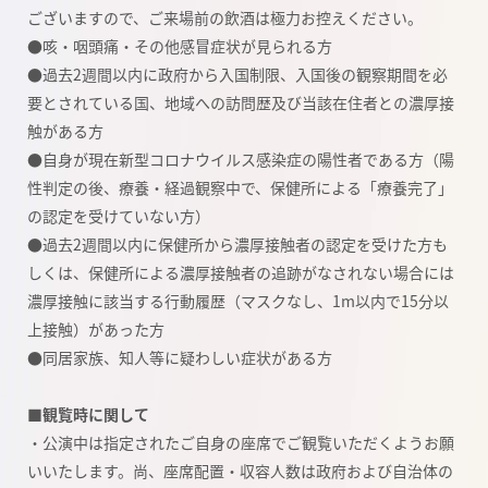
ございますので、ご来場前の飲酒は極力お控えください。
●咳・咽頭痛・その他感冒症状が見られる方
●過去2週間以内に政府から入国制限、入国後の観察期間を必
要とされている国、地域への
訪問歴及び当該在住者との濃厚接
触がある方
●自身が現在新型コロナウイルス感染症の陽性者である方（陽
性判定の後、療養・経過観察中
で、保健所による「療養完了」
の認定を受けていない方）
●過去2週間以内に保健所から濃厚接触者の認定を受けた方も
しくは、保健所による濃厚接触
者の追跡がなされない場合には
濃厚接触に該当する行動履歴（マスクなし、1m以内で15分
以
上接触）があった方
●同居家族、知人等に疑わしい症状がある方
■観覧時に関して
・公演中は指定されたご自身の座席でご観覧いただくようお願
いいたします。尚、座席配置・収容人数は政府および自治体の