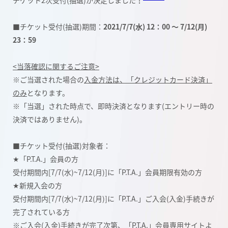
チケット2次受付(抽選)が決定しました！
■チケット受付(抽選)期間：
2021/7/7(水) 12：00 ～ 7/12(月)
23：59
<当落確認に関するご注意>
※ご当選された場合の
入金方法は、「クレジットカード決済」
のみ
となります。
※「当選」された時点で、即時決済となります(エントリー時の
決済ではありません)。
■チケット受付(抽選)対象者：
★「P.T.A.」会員の方
受付期間内[7/7(水)~7/12(月)]に「P.T.A.」会員期限有効の方
★新規入会の方
受付期間内[7/7(水)~7/12(月)]に「P.T.A.」ご入会(入金)手続きが
完了されている方
※ご入会(入金)手続きが完了次第、「P.T.A.」会員専用サイトよ