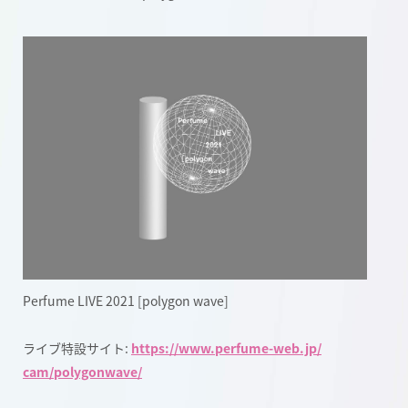
Perfume LIVE 2021 [polygon wave]
ライブ特設サイト:
https://www.perfume-web.jp/
cam/polygonwave/