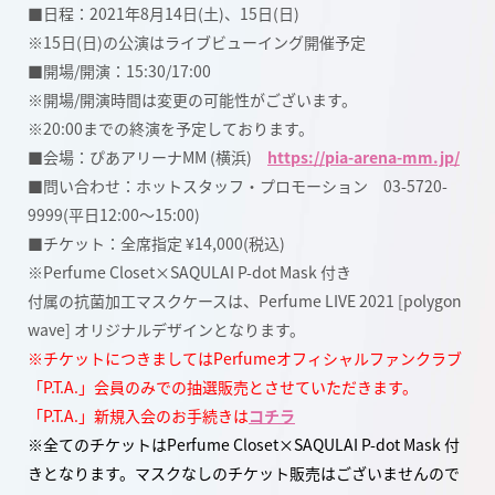
■日程：2021年8月14日(土)、15日(日)
※15日(日)の公演はライブビューイング開催予定
■開場/開演：15:30/17:00
※開場/開演時間は変更の可能性がございます。
※20:00までの終演を予定しております。
■会場：ぴあアリーナMM (横浜)
https://pia-arena-mm.jp/
■問い合わせ：ホットスタッフ・プロモーション 03-5720-
9999(平日12:00〜15:00)
■チケット：
全席指定 ¥14,000(税込)
※Perfume Closet×SAQULAI P-dot Mask 付き
付属の抗菌加工マスクケースは、Perfume LIVE 2021 [polygon
wave] オリジナルデザインとなります。
※チケットにつきましてはPerfumeオフィシャルファンクラブ
「P.T.A.」会員のみでの抽選販売とさせていただきます。
「P.T.A.」新規入会のお手続きは
コチラ
※全てのチケットはPerfume Closet×SAQULAI P-dot Mask 付
きとなります。マスクなしのチケット販売はございませんので