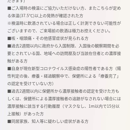
だきます)
■ご入場時の検温にご協力いただけない方、またこちらが定め
る体温(37.5℃)以上の発熱が確認された方
※検温時に飲酒されている場合は正しく計測できない可能性が
ございますので、ご来場前の飲酒は極力お控えください。
■咳・咽頭痛・その他感冒症状が見られる方
■過去2週間以内に政府から入国制限、入国後の観察期間を必
要とされている国、地域への訪問歴及び当該在住者との濃厚接
触がある方
■自身が現在新型コロナウイルス感染症の陽性者である方（陽
性判定の後、療養・経過観察中で、保健所による「療養完了」
の認定を受けていない方）
■過去2週間以内に保健所から濃厚接触者の認定を受けた方も
しくは、保健所による濃厚接触者の追跡がなされない場合には
濃厚接触に該当する行動履歴（マスクなし、1m以内で15分以
上接触）があった方
■同居家族、知人等に疑わしい症状がある方