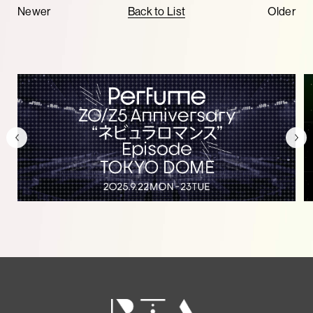
Newer
Back to List
Older