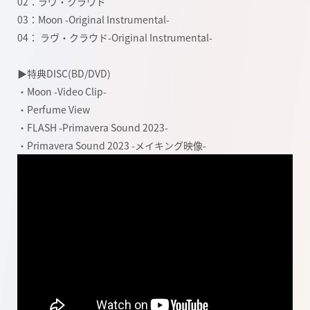
02：ラヴ・クラウド
03：Moon -Original Instrumental-
04： ラヴ・クラウド-Original Instrumental-
▶特典DISC(BD/DVD)
・Moon -Video Clip-
・Perfume View
・FLASH -Primavera Sound 2023-
・Primavera Sound 2023 -メイキング映像-