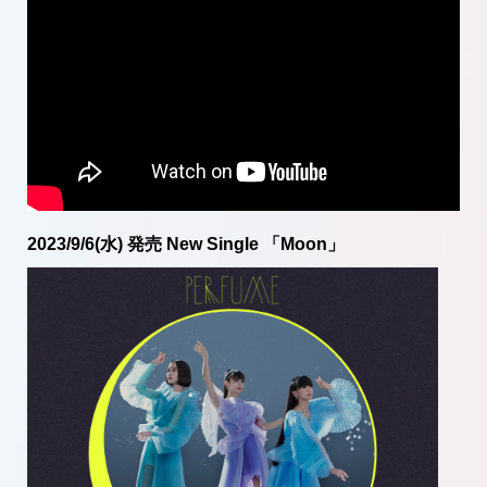
2023/9/6(水) 発売 New Single 「Moon」