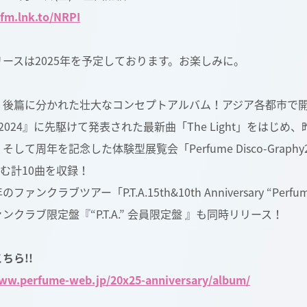
rfm.lnk.to/NRPI
ースは2025年を予定しております。お楽しみに。
後篇に分かれた壮大なコンセプトアルバム！アジア各都市で開催された『Pe
Tour 2024』に先駆けて発表された最新曲「The Light」
そして周年を記念した体験型展覧会「Perfume Disco-Graph
含む計10曲を収録！
ファンクラブツアー「P.T.A.15th&10th Anniversary 
ンクラブ限定盤『“P.T.A.” 会員限定盤 』も同時リリース！
ちら!!
www.perfume-web.jp/20x25-anniversary/album/