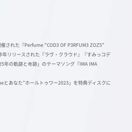
rfume "COD3 OF P3RFUM3 ZOZ5"
をはじめ、昨年リリースされた『ラヴ・クラウド』『すみっコデ
y25年の軌跡と奇跡」のテーマソング『IMA IMA
“Perfumeとあなた”ホールトゥワー2023」を特典ディスクに