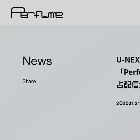
News
U-NE
「Per
Share
占配信
2025.11.21