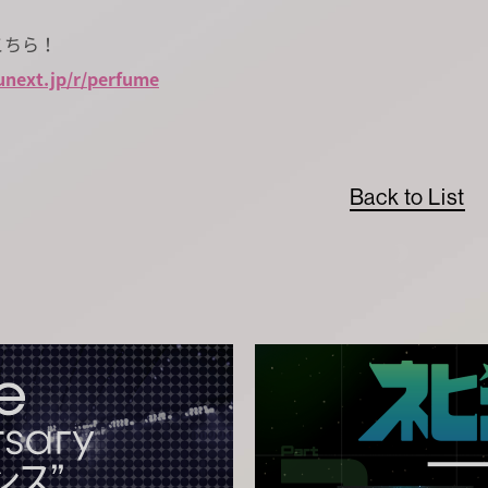
こちら！
.unext.jp/r/perfume
Back to List