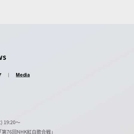
ws
7
|
Media
) 19:20〜
「第76回NHK紅白歌合戦」