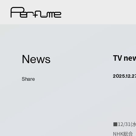
News
TV ne
2025.12.2
Share
■12/31(水
NHK総合