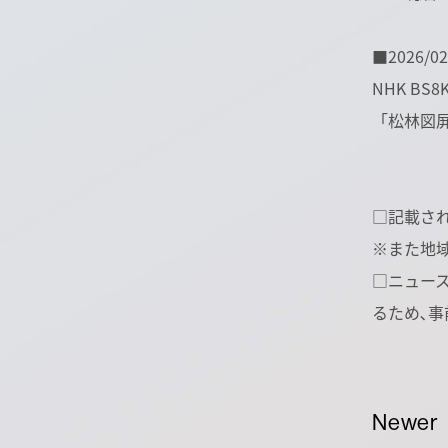
■2026/02
NHK B
「松林図
□記載さ
※また地
□ニュー
るため､
Newer