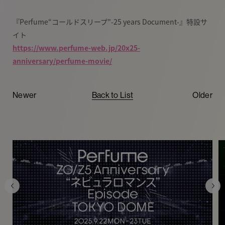
『Perfume“コールドスリープ”-25 years Document-』特設サ
イト
https://www.perfume-web.jp/20x25-
anniversary/perfume-movie/
Newer
Back to List
Older