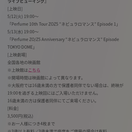
ライブビューイング』
[上映日]
5/12(火) 19:00〜
「Perfume 10th Tour ZOZ5 “ネビュラロマンス” Episode 1」
5/13(水) 19:00〜
「Perfume ZO/Z5 Anniversary “ネビュラロマンス” Episode
TOKYO DOME」
[上映劇場]
全国各地の映画館
※上映館は
こちら
※開場時間は映画館によって異なります。
※大阪府では16歳未満の方で保護者同伴でない場合は、終映が
19:00を過ぎる上映回にはご入場いただけません。
16歳未満の方は保護者同伴にてご来場ください。
[料金]
3,500円(税込)
※お一人様につき4枚まで
※3歳以上有料／3歳未満で座席をご使用の場合は有料