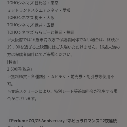
TOHOシネマズ 日比谷・東京
ミッドランドスクエアシネマ・愛知
TOHOシネマズ 梅田・大阪
TOHOシネマズ 緑井・広島
TOHOシネマズ ららぽーと福岡・福岡
※大阪府では16歳未満の方で保護者同伴でない場合は、終映が
19：00を過ぎる上映回にはご入場いただけません。16歳未満の
方は保護者同伴にてご来場ください。
[料金]
2,600円(税込)
※無料鑑賞・各種割引・ムビチケ・前売券・割引券等使用不
可。
※実施スクリーンにより、特別シート等追加料金が発生する場
合がございます。
『Perfume ZO/Z5 Anniversary “ネビュラロマンス” 2夜連続