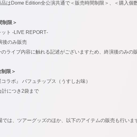
品はDome Edition全公演共通で＜販売時間制限＞、＜購
間制限＞
ト ‐LIVE REPORT‐
演後のみ販売
ーのライブ内容に触れる記述がございますため、終演後のみの
数制限＞
屋コラボ』 パフュチップス（うすしお味）
会計につき2袋まで
場では、ツアーグッズのほか、以下のアイテムの販売も行いま