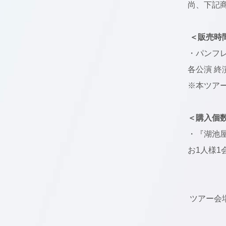
尚、下記商
＜販売時
・パンフレッ
各公演 終
※本ツア
＜購入個
・『湖池
お1人様1
ツアー会