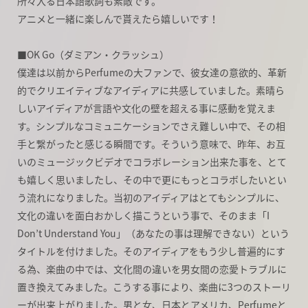
所々入る日本語歌詞も素敵です。
アニメと一緒に楽しんで貰えたら嬉しいです！
■OK Go（ダミアン・クラッシュ）
僕達は以前からPerfumeの大ファンで、彼女達の意欲的、革新
的でクリエイティブなアイディアに共感していました。素晴ら
しいアイディアが言語や文化の壁を超える事に感動を覚えま
す。シンプルなコミュニケーションでさえ難しい中で、その相
手と繋がったと感じる瞬間です。そういう意味で、昨年、お互
いのミュージックビデオでコラボレーション出来た事を、とて
も嬉しく思いましたし、その中で更にもっとコラボしたいとい
う流れになりました。当初のアイディアはとてもシンプルに、
文化の違いを面白おかしく描こうという事で、そのまま「I
Don’t Understand You」（あなたの事は理解できない）という
タイトルを付けました。そのアイディアをもう少し普遍的にす
る為、楽曲の中では、文化間の違いを男女間の恋愛トラブルに
置き換えてみました。こうする事により、楽曲に3つのストーリ
ーが出来上がりました。男と女、日本とアメリカ、Perfumeと