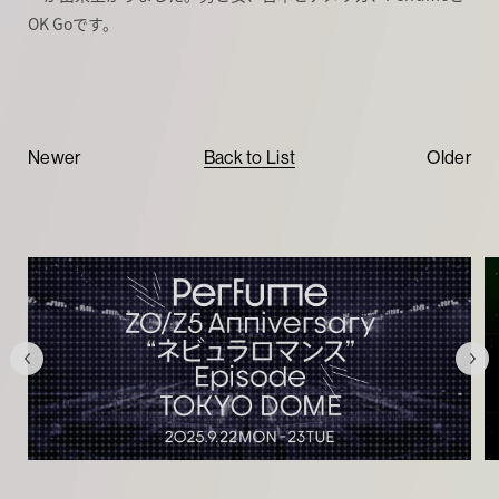
OK Goです。
Newer
Back to List
Older