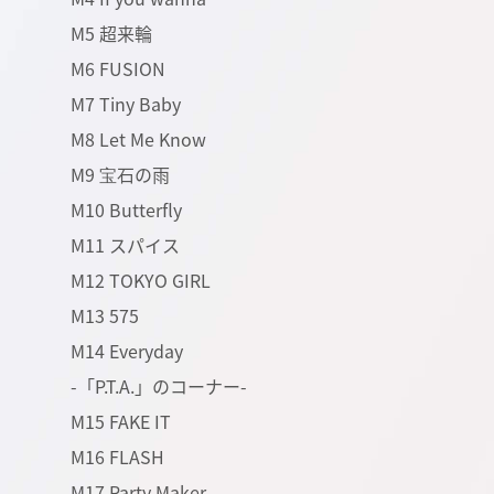
M5 超来輪
M6 FUSION
M7 Tiny Baby
M8 Let Me Know
M9 宝石の雨
M10 Butterfly
M11 スパイス
M12 TOKYO GIRL
M13 575
M14 Everyday
-「P.T.A.」のコーナー-
M15 FAKE IT
M16 FLASH
M17 Party Maker