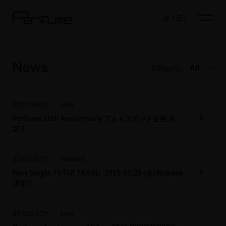
Jp
/
En
News
All
Category :
2015.09.21
Live
Perfume 10th Anniversary フォトスポット企画 決
定!!
2015.09.21
Release
New Single「STAR TRAIN」2015/10/28 (水) Release
決定!!
2015.09.21
Live