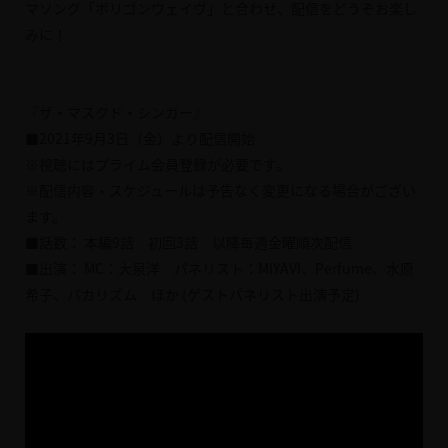
マソング「ポリゴンウェイヴ」と合わせ、配信をどうぞお楽し
みに！
『ザ・マスクド・シンガー』
■2021年9月3日（金）より配信開始
※視聴にはプライム会員登録が必要です。
※配信内容・スケジュールは予告なく変更になる場合がござい
ます。
■話数： 本編9話 初回3話 以降毎週金曜順次配信
■出演： MC：大泉洋 パネリスト：MIYAVI、Perfume、水原
希子、バカリズム ほか (ゲストパネリスト出演予定)