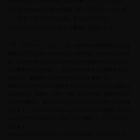
7/2(金)にデジタル配信となる新曲「ポリゴンウェイ
ヴ」がAmazon Original番組『ザ・マスクド・シンガ
ー』のテーマソングに決定しました！さらに、
Perfumeもパネリストとして番組に出演します！
『ザ・マスクド・シンガー』は、全世界50ヵ国が熱狂している
音楽ライヴエンターテインメントの日本版となるオリジナル作
品。マスクを被ったパフォーマーたちの圧倒的なパフォーマン
スと歌声やヒントを基に、マスクの中の有名人を推理すること
を楽しむ、新発想のエンターテインメント番組です。
至極のパフォーマンスを披露する12名のパフォーマーは誰もが
知る有名人。芸能界、スポーツ界、文化界など、各界の大スタ
ーたちが集結し、極上のパフォーマンスバトルで熱い火花を散
らします。パフォーマンス前にはパフォーマーの素顔に迫る“ク
ルービデオ”が上映され、パネリストや観客へ、ヒントが与え
られます。
Perfumeがパネリストとしてどんな推理をしていくのか、テー