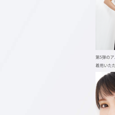
第5弾の
着用いた