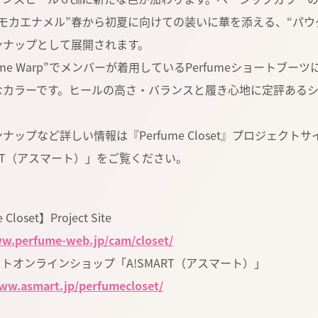
モカエナメル”春から初夏に向けての装いに華を添える、“パウ
ンナップとして展開されます。
ime Warp”でメンバーが着用しているPerfumeショート
なカラーです。ヒールの高さ・バランスと履き心地に定評ある
ナップなど詳しい情報は『Perfume Closet』プロジェク
ART（アスマート）」をご覧ください。
Closet】Project Site
ww.perfume-web.jp/cam/closet/
トオンラインショップ「A!SMART（アスマート）」
www.asmart.jp/perfumecloset/