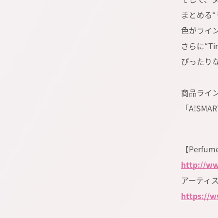
まとめる“
色がライ
さらに“T
ぴったり
商品ライン
「A!SM
【Perfume 
http://w
アーティス
https://