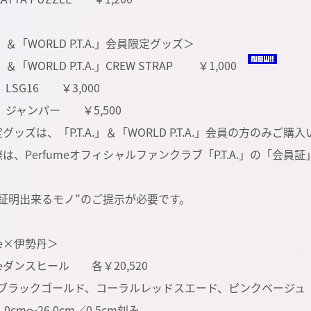
A.」＆「WORLD P.T.A.」会員限定グッズ＞
.」＆「WORLD P.T.A.」CREW STRAP ￥1,000
.」LSG16 ￥3,000
A.」ジャンパー ￥5,500
グッズは、「P.T.A.」＆「WORLD P.T.A.」会員の方のみ
は、Perfumeオフィシャルファンクラブ「P.T.A.」の「会員
と証明出来るモノ”のご提示が必要です。
me×伊勢丹＞
meダンスヒール 各￥20,520
r：ブラックゴールド、コーラルレッドスエード、ピンクベージ
.0cm～26.0cm／0.5cm刻み