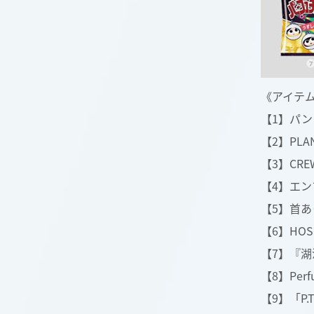
《アイテ
【1】パンフ
【2】PLAN
【3】CREW 
【4】エン
【5】首あ
【6】HOSH
【7】『湖
【8】Per
【9】「P.T