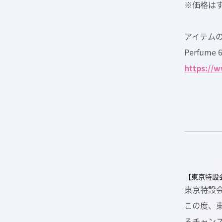
※価格は
アイテム
Perfume 
https://
【東京特設
東京特設会場
この度、
るチャン