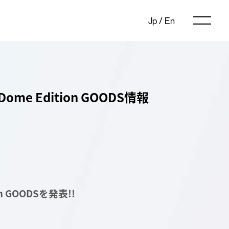
Jp
/
En
｣ Dome Edition GOODS情報
ion GOODSを発表!!