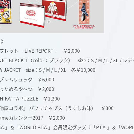
ム》
レット ‐LIVE REPORT‐ ￥2,000
ET BLACK T（color：ブラック） size：S / M / L / XL / 
JACKET size：S / M / L / XL 各￥10,000
ブレムリュック ￥6,000
っためるや～つ ￥2,000
IKATTA PUZZLE ￥1,200
池屋コラボ』 パフュチップス（うすしお味） ￥300
fumeカレンダー2017 ￥2,000
.A.」＆「WORLD P.T.A.」会員限定グッズ『「P.T.A.」＆「WORLD 