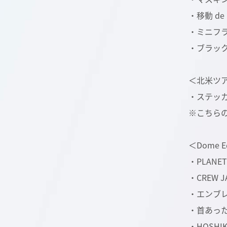
・移動 de 
・ミニフラ
・ブラック
＜北米ツ
・ステッ
※こちらの
＜Dome 
・PLANET
・CREW 
・エンブレ
・首あった
・HOSHIK