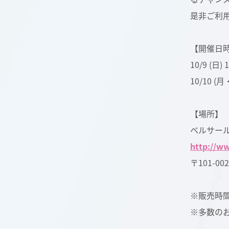
是非ご利用
【開催日
10/9 (日)
10/10 (月
【場所】
ベルサー
http://ww
〒101-0
※販売時
※多数の