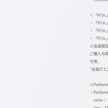
＜「P.T.
・「P.T.A
・「P.T.A
・「P.T.
※会員限定
ご購入の際
モ等、
“会員だ
＜Perfu
・Perfu
colo
size：21