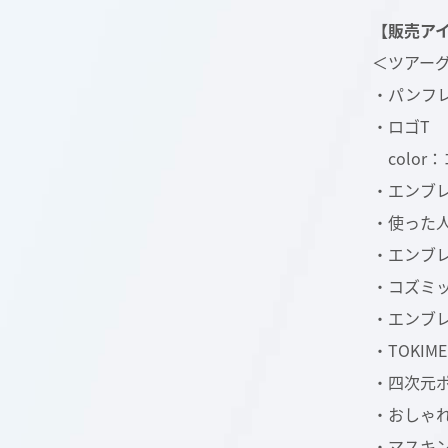
【販売ア
＜ツアー
・パンフレッ
・ロゴT 
color
・エンブレ
・使った人
・エンブレ
・コズミッ
・エンブ
・TOKIM
・四次元ポ
・おしゃれ
・マスキン