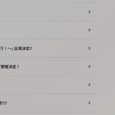
えコラ！～｣ 出演決定!!
ング開催決定！
!!!